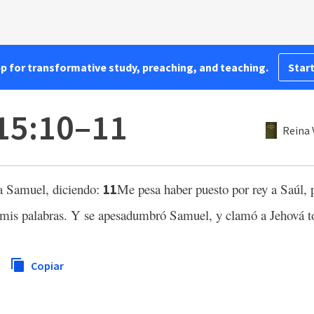
pp for transformative study, preaching, and teaching.
Start
15:10–11
Reina 
a Samuel, diciendo:
Me pesa haber puesto por rey a Saúl, 
11
 mis palabras. Y se apesadumbró Samuel, y clamó a Jehová t
Copiar