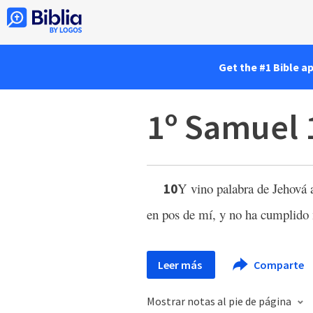
Get the #1 Bible a
1º Samuel 
Y vino palabra de Jehová 
10
en pos de mí, y no ha cumplido
Leer más
Comparte
Mostrar notas al pie de página