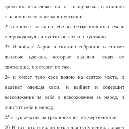
грехи их, и возложит их на голову козла, и отошлет
с нарочным человеком в пустыню:
22 и понесет козел на себе все беззакония их в землю
непроходимую, и пустит он козла в пустыню.
23 И войдет Аарон в скинию собрания, и снимет
льняные одежды, которые надевал, входя во
святилище, и оставит их там,
24 и омоет тело свое водою на святом месте, и
наденет одежды свои, и выйдет и совершит
всесожжение за себя и всесожжение за народ, и
очистит себя и народ;
25 а тук жертвы за грех воскурит на жертвеннике.
26 И тот, кто отводил козла для отпущения, должен