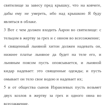
святилище за завесу пред крышку, что на ковчеге,
дабы ему не умереть, ибо над крышкою Я буду
являться в облаке.
3 Вот с чем должен входить Аарон во святилище: с
тельцом в жертву за грех и с овном во всесожжение;
4 священный льняной хитон должен надевать он,
нижнее платье льняное да будет на теле его, и
льняным поясом пусть опоясывается, и льняной
кидар надевает: это священные одежды; и пусть
омывает он тело свое водою и надевает их;
5 и от общества сынов Израилевых пусть возьмет
двух козлов в жертву за грех и одного овна во
всесожжение.