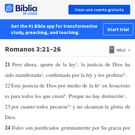
Crear una cuenta gratuita
Get the #1 Bible app for transformative
Start trial
study, preaching, and teaching.
Romanos 3:21–26
NBLA
21
Pero ahora, aparte de la ley
1
, la justicia de Dios ha
sido manifestada
a
, confirmada por la ley y los profetas
b
.
22
Esta justicia de Dios por medio de la fe
a
en Jesucristo
es para todos los que creen
b
. Porque no hay distinción
c
,
23
por cuanto todos pecaron
1
a
y no alcanzan la gloria de
Dios.
24
Todos
son justificados gratuitamente por Su gracia por