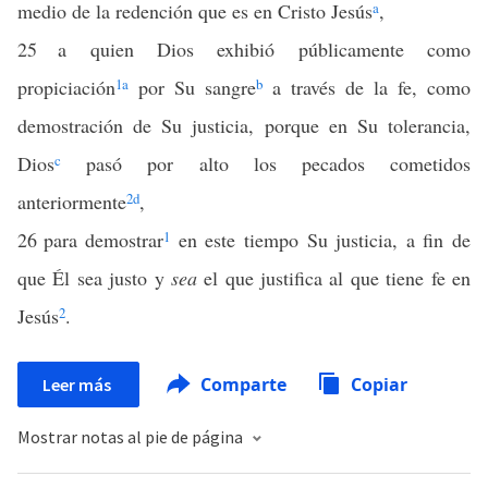
medio de la redención que es en Cristo Jesús
a
,
25
a quien Dios exhibió públicamente como
propiciación
1
a
por Su sangre
b
a través de la fe, como
demostración de Su justicia, porque en Su tolerancia,
Dios
c
pasó por alto los pecados cometidos
anteriormente
2
d
,
26
para demostrar
1
en este tiempo Su justicia, a fin de
que Él sea justo y
sea
el que justifica al que tiene fe en
Jesús
2
.
Comparte
Copiar
Leer más
Mostrar notas al pie de página