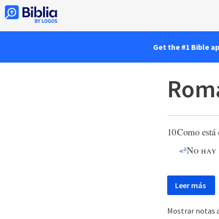
Get the #1 Bible a
Roma
10
Como está e
«
N
o hay
a
Leer más
Mostrar notas a