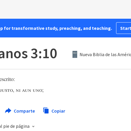
pp for transformative study, preaching, and teaching.
Start
nos 3:10
Nueva Biblia de las Améri
scrito:
 justo
,
ni aun uno
;
Comparte
Copiar
l pie de página