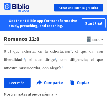
Crear una cuenta gratuita
Get the #1 Bible app for transformative
Start trial
study, preaching, and teaching.
Romanos 12:8
NBLA
8
el que exhorta, en la exhortación
a
; el que da, con
liberalidad
1
b
; el que dirige
c
, con diligencia; el que
muestra misericordia, con alegría
d
.
Comparte
Copiar
Leer más
Mostrar notas al pie de página