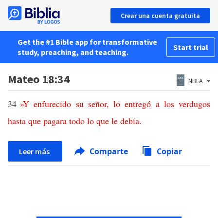
Crear una cuenta gratuita
Get the #1 Bible app for transformative
Start trial
study, preaching, and teaching.
Mateo 18:34
NBLA
34
»
Y
enfurecido
su
señor
,
lo
entregó
a
los
verdugos
hasta
que
pagara
todo
lo
que
le
debía
.
Comparte
Copiar
Leer más