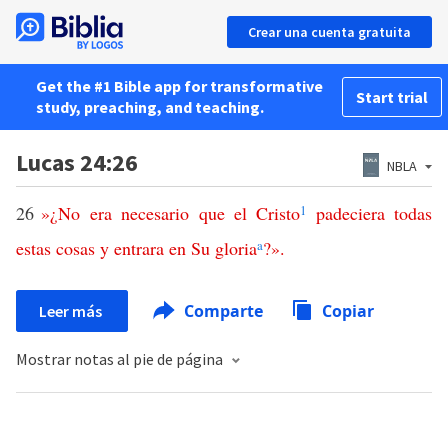
Crear una cuenta gratuita
Get the #1 Bible app for transformative
Start trial
study, preaching, and teaching.
Lucas 24:26
NBLA
26
»¿
No
era
necesario
que
el
Cristo
1
padeciera
todas
estas
cosas
y
entrara
en
Su
gloria
a
?».
Comparte
Copiar
Leer más
Mostrar notas al pie de página