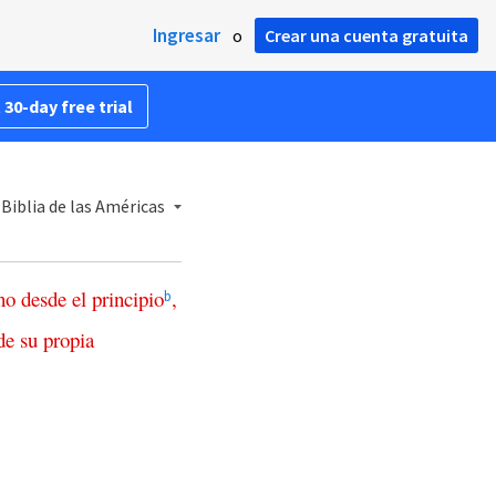
Ingresar
o
Crear una cuenta gratuita
 30-day free trial
Biblia de las Américas
no
desde
el
principio
,
b
de
su
propia