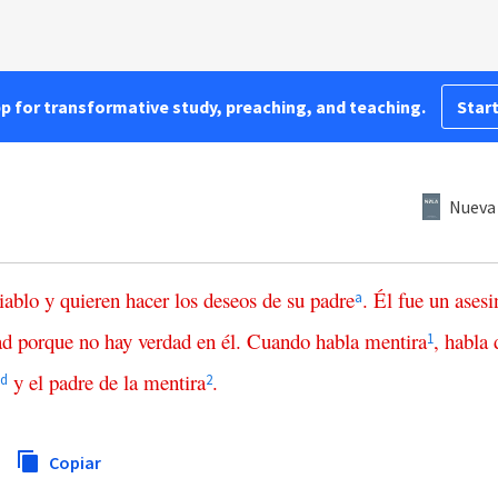
pp for transformative study, preaching, and teaching.
Start
Nueva 
iablo
y
quieren
hacer
los
deseos
de
su
padre
.
Él
fue
un
asesi
a
ad
porque
no
hay
verdad
en
él
.
Cuando
habla
mentira
,
habla
1
y
el
padre
de la mentira
.
d
2
Copiar