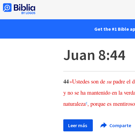
Get the #1 Bible a
Juan 8:44
44
»
Ustedes
son
de
su
padre
el
d
y
no
se
ha
mantenido
en
la
verd
naturaleza
,
porque
es
mentiroso
c
Leer más
Comparte