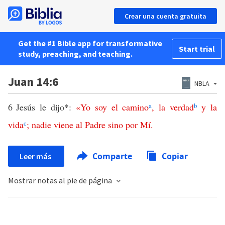
Crear una cuenta gratuita
Get the #1 Bible app for transformative
Start trial
study, preaching, and teaching.
Juan 14:6
NBLA
6
Jesús le dijo*:
«
Yo
soy
el
camino
a
,
la
verdad
b
y
la
vida
c
;
nadie
viene
al
Padre
sino
por
Mí
.
Comparte
Copiar
Leer más
Mostrar notas al pie de página