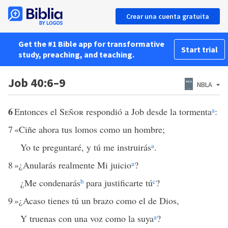
Crear una cuenta gratuita
Get the #1 Bible app for transformative
Start trial
study, preaching, and teaching.
Job 40:6–9
NBLA
6
Entonces el
Señor
respondió a Job desde la tormenta
a
:
7
«Ciñe ahora tus lomos como un hombre;
Yo te preguntaré, y tú me instruirás
a
.
8
»¿Anularás realmente Mi juicio
a
?
¿Me condenarás
b
para justificarte tú
c
?
9
»¿Acaso tienes tú un brazo como el de Dios,
Y truenas con una voz como la suya
a
?