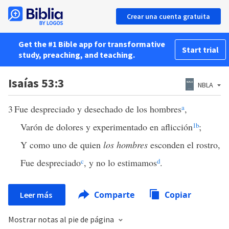
Crear una cuenta gratuita
Get the #1 Bible app for transformative
Start trial
study, preaching, and teaching.
Isaías 53:3
NBLA
3
Fue despreciado y desechado de los hombres
a
,
Varón de dolores y experimentado en aflicción
1
b
;
Y como uno de quien
los hombres
esconden el rostro,
Fue despreciado
c
, y no lo estimamos
d
.
Comparte
Copiar
Leer más
Mostrar notas al pie de página