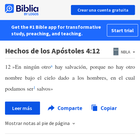
Crear una cuenta gratuita
Get the #1 Bible app for transformative
Start trial
study, preaching, and teaching.
Hechos de los Apóstoles 4:12
NBLA
12
»En ningún otro
a
hay salvación, porque no hay otro
nombre bajo el cielo dado a los hombres, en el cual
podamos ser
1
salvos»
Comparte
Copiar
Leer más
Mostrar notas al pie de página