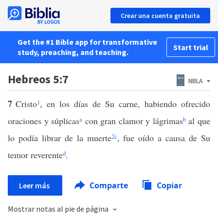
Crear una cuenta gratuita
Get the #1 Bible app for transformative
Start trial
study, preaching, and teaching.
Hebreos 5:7
NBLA
7
Cristo
1
, en los días de Su carne, habiendo ofrecido
oraciones y súplicas
a
con gran clamor y lágrimas
b
al que
lo podía librar de la muerte
2
c
, fue oído a causa de Su
temor reverente
d
.
Comparte
Copiar
Leer más
Mostrar notas al pie de página