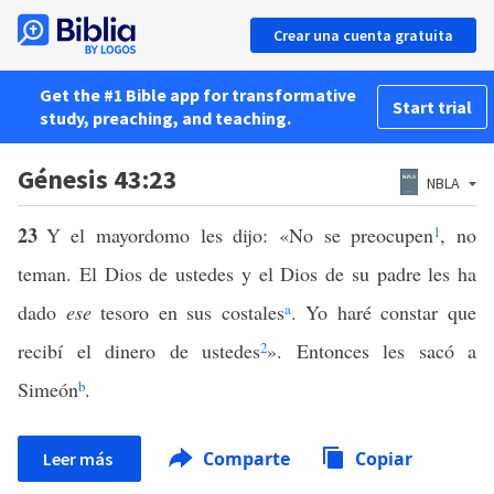
Crear una cuenta gratuita
Get the #1 Bible app for transformative
Start trial
study, preaching, and teaching.
Génesis 43:23
NBLA
23
Y el mayordomo les dijo: «No se preocupen
1
, no
teman. El Dios de ustedes y el Dios de su padre les ha
dado
ese
tesoro en sus costales
a
. Yo haré constar que
recibí el dinero de ustedes
2
». Entonces les sacó a
Simeón
b
.
Comparte
Copiar
Leer más