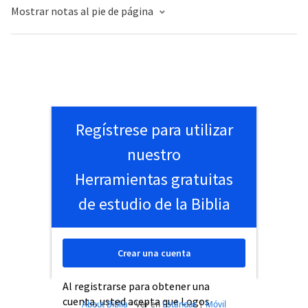
Mostrar notas al pie de página
Regístrese para utilizar
nuestro
Herramientas gratuitas
de estudio de la Biblia
Crear una cuenta
Al registrarse para obtener una
cuenta, usted acepta que Logos
About Biblia
•
Ver en
Estándar
|
Móvil