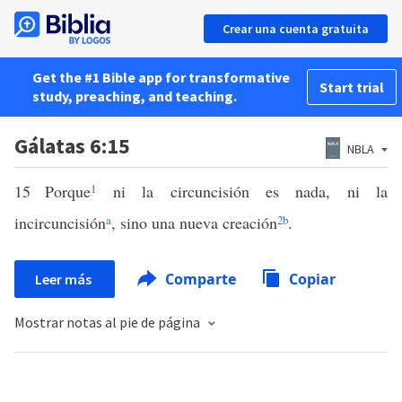
Crear una cuenta gratuita
Get the #1 Bible app for transformative
Start trial
study, preaching, and teaching.
Gálatas 6:15
NBLA
15
Porque
1
ni la circuncisión es nada, ni la
incircuncisión
a
, sino una nueva creación
2
b
.
Comparte
Copiar
Leer más
Mostrar notas al pie de página