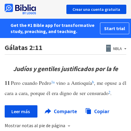
Crear una cuenta gratuita
Get the #1 Bible app for transformative
Start trial
study, preaching, and teaching.
Gálatas 2:11
NBLA
Judíos y gentiles justificados por la fe
11
Pero cuando Pedro
1
a
vino a Antioquía
b
, me opuse a él
cara a cara, porque él era digno de ser censurado
2
.
Comparte
Copiar
Leer más
Mostrar notas al pie de página