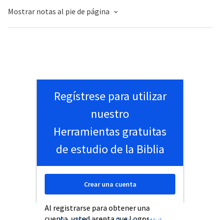
Mostrar notas al pie de página
Regístrese para utilizar
nuestro
Herramientas gratuitas
de estudio de la Biblia
Crear una cuenta
Al registrarse para obtener una
cuenta, usted acepta que Logos