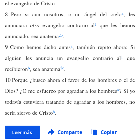
el evangelio de Cristo.
8
Pero si aun nosotros, o un ángel del cielo
a
, les
anunciara
otro
evangelio contrario al
1
que les hemos
anunciado, sea anatema
2
b
.
9
Como hemos dicho antes
a
, también repito ahora: Si
alguien les anuncia un evangelio contrario al
1
que
recibieron
b
, sea anatema
2
c
.
10
Porque ¿busco ahora el favor de los hombres o el de
Dios? ¿O me esfuerzo por agradar a los hombres
a
? Si yo
todavía estuviera tratando de agradar a los hombres, no
sería siervo de Cristo
b
.
Comparte
Copiar
Leer más