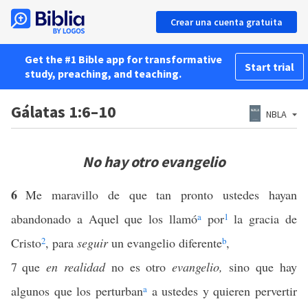
Crear una cuenta gratuita
Get the #1 Bible app for transformative
Start trial
study, preaching, and teaching.
Gálatas 1:6–10
NBLA
No hay otro evangelio
6
Me maravillo de que tan pronto ustedes hayan
abandonado a Aquel que los llamó
a
por
1
la gracia de
Cristo
2
, para
seguir
un evangelio diferente
b
,
7
que
en realidad
no es otro
evangelio,
sino que hay
algunos que los perturban
a
a ustedes y quieren pervertir