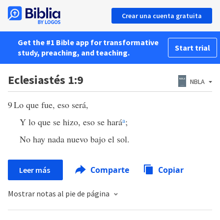
Crear una cuenta gratuita
Get the #1 Bible app for transformative
Start trial
study, preaching, and teaching.
Eclesiastés 1:9
NBLA
9
Lo que fue, eso será,
Y lo que se hizo, eso se hará
a
;
No hay nada nuevo bajo el sol.
Comparte
Copiar
Leer más
Mostrar notas al pie de página