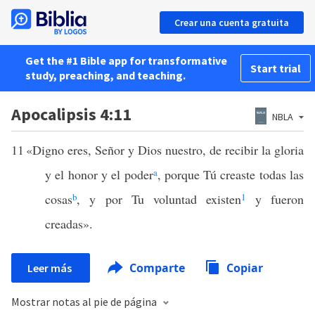
Crear una cuenta gratuita
Get the #1 Bible app for transformative
Start trial
study, preaching, and teaching.
Apocalipsis 4:11
NBLA
11
«Digno eres, Señor y Dios nuestro, de recibir la gloria
y el honor y el poder
a
, porque Tú creaste todas las
cosas
b
, y por Tu voluntad existen
1
y fueron
creadas».
Comparte
Copiar
Leer más
Mostrar notas al pie de página