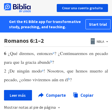
Crear una cuenta gratuita
Get the #1 Bible app for transformative
Start trial
study, preaching, and teaching.
Romanos 6:1–2
NBLA
6
¿Qué diremos, entonces
a
? ¿Continuaremos en pecado
para que la gracia abunde
b
?
2
¡De ningún modo
a
! Nosotros, que hemos muerto al
pecado, ¿cómo viviremos aún en él
b
?
Comparte
Copiar
Leer más
Mostrar notas al pie de página