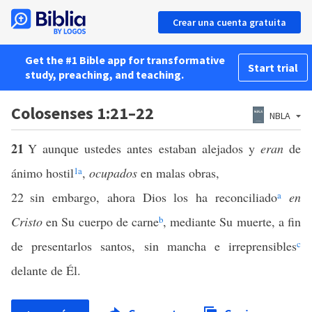
Crear una cuenta gratuita
Get the #1 Bible app for transformative
Start trial
study, preaching, and teaching.
Colosenses 1:21–22
NBLA
21
Y aunque ustedes antes estaban alejados y
eran
de
ánimo hostil
1
a
,
ocupados
en malas obras,
22
sin embargo, ahora Dios los ha reconciliado
a
en
Cristo
en Su cuerpo de carne
b
, mediante Su muerte, a fin
de presentarlos santos, sin mancha e irreprensibles
c
delante de Él.