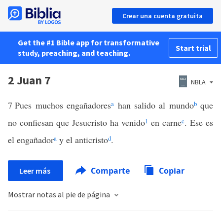
Crear una cuenta gratuita
Get the #1 Bible app for transformative
Start trial
study, preaching, and teaching.
2 Juan 7
NBLA
7
Pues muchos engañadores
a
han salido al mundo
b
que
no confiesan que Jesucristo ha venido
1
en carne
c
. Ese es
el engañador
a
y el anticristo
d
.
Comparte
Copiar
Leer más
Mostrar notas al pie de página