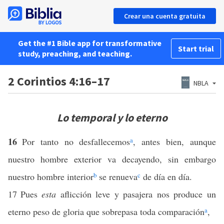
Crear una cuenta gratuita
Get the #1 Bible app for transformative
Start trial
study, preaching, and teaching.
2 Corintios 4:16–17
NBLA
Lo temporal y lo eterno
16
Por tanto no desfallecemos
a
, antes bien, aunque
nuestro hombre exterior va decayendo, sin embargo
nuestro hombre interior
b
se renueva
c
de día en día.
17
Pues
esta
aflicción leve y pasajera nos produce un
eterno peso de gloria que sobrepasa toda comparación
a
,