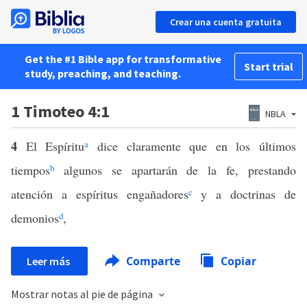
Crear una cuenta gratuita
Get the #1 Bible app for transformative
Start trial
study, preaching, and teaching.
1 Timoteo 4:1
NBLA
4
El Espíritu
a
dice claramente que en los últimos
tiempos
b
algunos se apartarán de la fe, prestando
atención a espíritus engañadores
c
y a doctrinas de
demonios
d
,
Comparte
Copiar
Leer más
Mostrar notas al pie de página