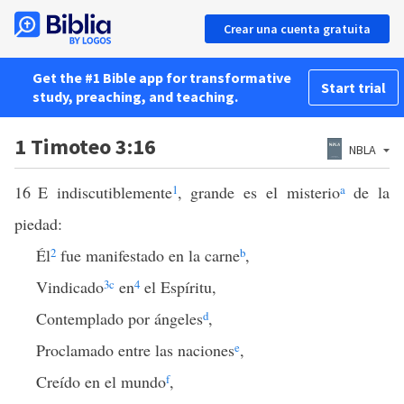
Crear una cuenta gratuita
Get the #1 Bible app for transformative
Start trial
study, preaching, and teaching.
1 Timoteo 3:16
NBLA
16
E indiscutiblemente
1
, grande es el misterio
a
de la
piedad:
Él
2
fue manifestado en la carne
b
,
Vindicado
3
c
en
4
el Espíritu,
Contemplado por ángeles
d
,
Proclamado entre las naciones
e
,
Creído en el mundo
f
,