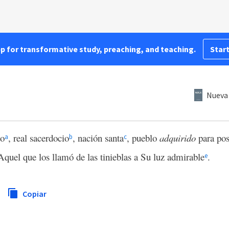
pp for transformative study, preaching, and teaching.
Start
9
Nueva 
do
, real sacerdocio
, nación santa
, pueblo
adquirido
para po
a
b
c
Aquel que los llamó de las tinieblas a Su luz admirable
.
e
Copiar