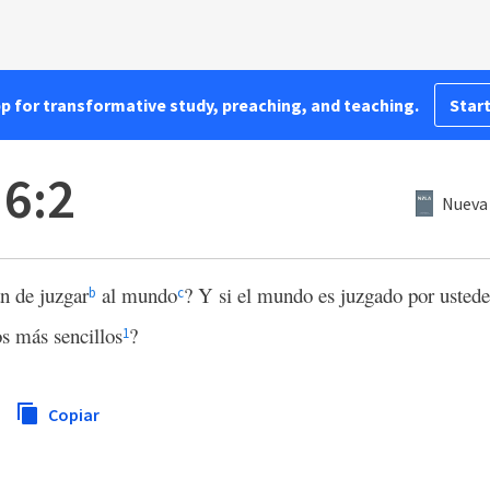
pp for transformative study, preaching, and teaching.
Start
 6:2
Nueva 
n de juzgar
al mundo
? Y si el mundo es juzgado por ustede
b
c
s más sencillos
?
1
Copiar