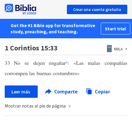
Crear una cuenta gratuita
Get the #1 Bible app for transformative
Start trial
study, preaching, and teaching.
1 Corintios 15:33
NBLA
33
No se dejen engañar
a
: «Las malas compañías
corrompen las buenas costumbres»
Comparte
Copiar
Leer más
Mostrar notas al pie de página