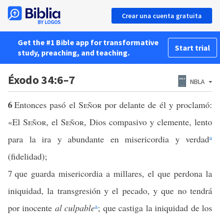
Crear una cuenta gratuita
Get the #1 Bible app for transformative
Start trial
study, preaching, and teaching.
Éxodo 34:6–7
NBLA
6
Entonces pasó el
Señor
por delante de él y proclamó:
«El
Señor
, el
Señor
, Dios compasivo y clemente, lento
para la ira y abundante en misericordia y verdad
a
(fidelidad);
7
que guarda misericordia a millares, el que perdona la
iniquidad, la transgresión y el pecado, y que no tendrá
por inocente
al culpable
a
; que castiga la iniquidad de los