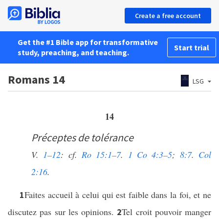
Create a free account
Get the #1 Bible app for transformative
Start trial
study, preaching, and teaching.
Romans 14
LSG
14
Préceptes de tolérance
V.
1–12
: cf.
Ro 15:1–7
.
1 Co 4:3–5
;
8:7
.
Col
2:16
.
Faites accueil à celui qui est faible dans la foi, et ne
1
discutez pas sur les opinions.
Tel croit pouvoir manger
2