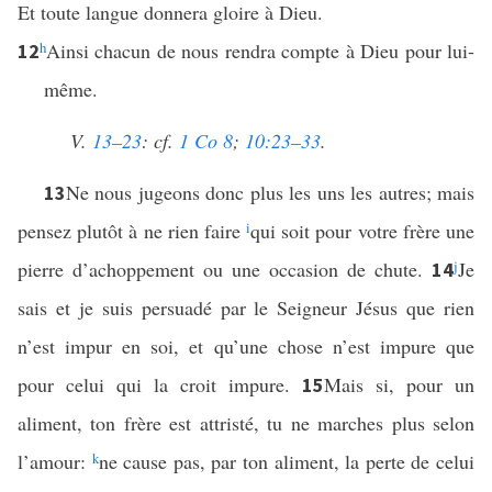
Et toute langue donnera gloire à Dieu.
h
Ainsi chacun de nous rendra compte à Dieu pour lui-
12
même.
V.
13–23
: cf.
1 Co 8
;
10:23–33
.
Ne nous jugeons donc plus les uns les autres; mais
13
pensez plutôt à ne rien faire
i
qui soit pour votre frère une
pierre d’achoppement ou une occasion de chute.
j
Je
14
sais et je suis persuadé par le Seigneur Jésus que rien
n’est impur en soi, et qu’une chose n’est impure que
pour celui qui la croit impure.
Mais si, pour un
15
aliment, ton frère est attristé, tu ne marches plus selon
l’amour:
k
ne cause pas, par ton aliment, la perte de celui