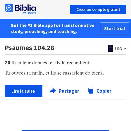
Créer un compte gratuit
Get the #1 Bible app for transformative
Start trial
study, preaching, and teaching.
Psaumes 104.28
LSG
Tu la leur donnes, et ils la recueillent;
28
Tu ouvres ta main, et ils se rassasient de biens.
Partager
Copier
Lire la suite