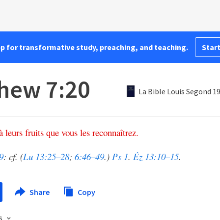
pp for transformative study, preaching, and teaching.
Start
hew 7:20
La Bible Louis Segond 1
à
leurs
fruits
que
vous
les
reconnaîtrez
.
9
: cf. (
Lu 13:25–28
;
6:46–49
.)
Ps 1
.
Éz 13:10–15
.
Share
Copy
s