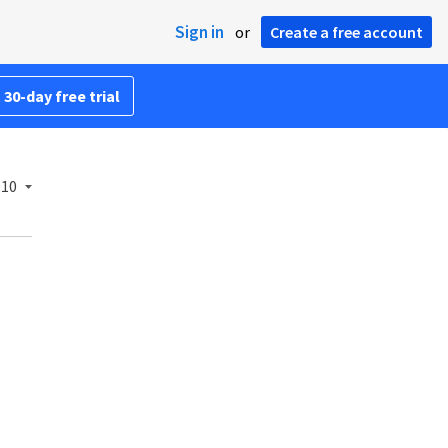
Sign in
or
Create a free account
 30-day free trial
910