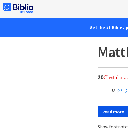
Get the #1 Bible a
Matt
C
’
est
donc
20
V.
21–2
Read more
Show footnote