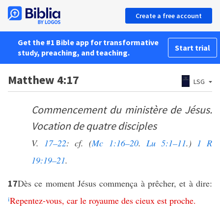
Create a free account
Get the #1 Bible app for transformative
Start trial
study, preaching, and teaching.
Matthew 4:17
LSG
Commencement du ministère de Jésus.
Vocation de quatre disciples
V.
17–22
: cf. (
Mc 1:16–20
.
Lu 5:1–11
.)
1 R
19:19–21
.
Dès ce moment Jésus commença à prêcher, et à dire:
17
i
Repentez-vous
,
car
le
royaume
des
cieux
est
proche
.