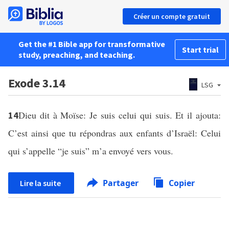
Créer un compte gratuit
Get the #1 Bible app for transformative
Start trial
study, preaching, and teaching.
Exode 3.14
LSG
Dieu dit à Moïse: Je suis celui qui suis. Et il ajouta:
14
C’est ainsi que tu répondras aux enfants d’Israël: Celui
qui s’appelle “je suis” m’a envoyé vers vous.
Partager
Copier
Lire la suite