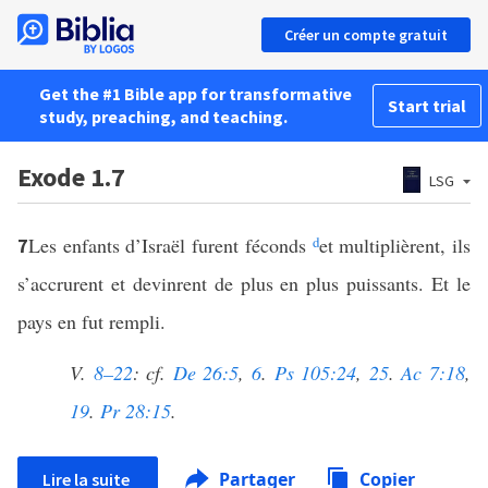
Créer un compte gratuit
Get the #1 Bible app for transformative
Start trial
study, preaching, and teaching.
Exode 1.7
LSG
Les enfants d’Israël furent féconds
d
et multiplièrent, ils
7
s’accrurent et devinrent de plus en plus puissants. Et le
pays en fut rempli.
V.
8–22
: cf.
De 26:5
,
6
.
Ps 105:24
,
25
.
Ac 7:18
,
19
.
Pr 28:15
.
Partager
Copier
Lire la suite