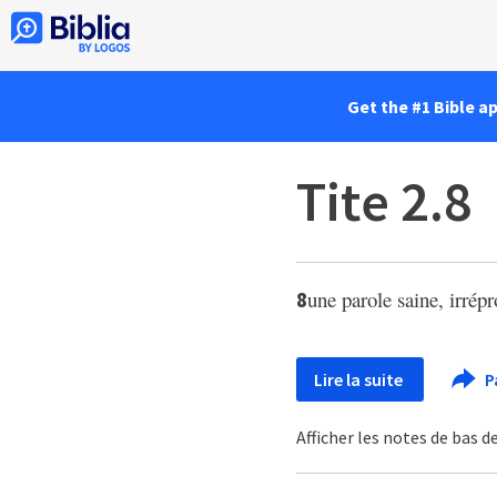
Get the #1 Bible a
Tite 2.8
une parole saine, irrép
8
Lire la suite
P
Afficher les notes de bas 