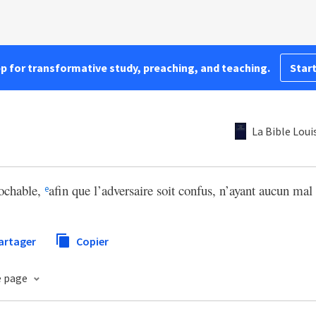
pp for transformative study, preaching, and teaching.
Start
La Bible Lou
rochable,
afin que l’adversaire soit confus, n’ayant aucun mal 
e
artager
Copier
de page