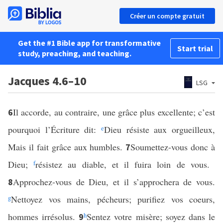
Créer un compte gratuit
Get the #1 Bible app for transformative
Start trial
study, preaching, and teaching.
Jacques 4.6–10
LSG
Il accorde, au contraire, une grâce plus excellente; c’est
6
pourquoi l’Écriture dit:
e
Dieu résiste aux orgueilleux,
Mais il fait grâce aux humbles.
Soumettez-vous donc à
7
Dieu;
f
résistez au diable, et il fuira loin de vous.
Approchez-vous de Dieu, et il s’approchera de vous.
8
g
Nettoyez vos mains, pécheurs; purifiez vos coeurs,
hommes irrésolus.
h
Sentez votre misère; soyez dans le
9