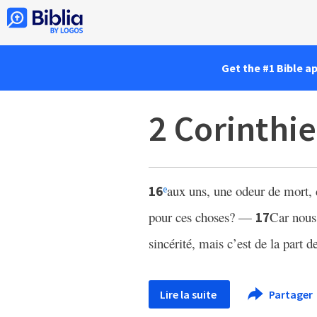
Get the #1 Bible a
2 Corinthi
aux uns, une odeur de mort, d
16
e
pour ces choses? —
Car nous 
17
sincérité, mais c’est de la part
Lire la suite
Partager