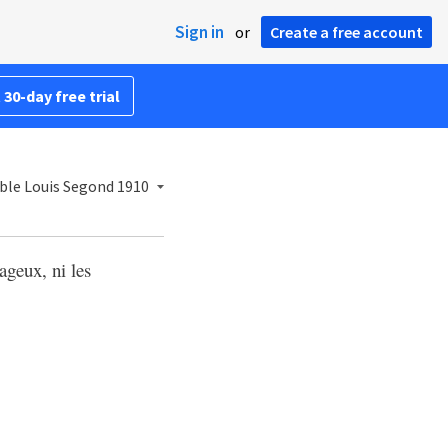
Sign in
or
Create a free account
 30-day free trial
ible Louis Segond 1910
rageux, ni les