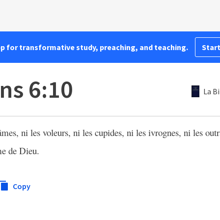
pp for transformative study, preaching, and teaching.
Start
ns 6:10
La B
âmes, ni les voleurs, ni les cupides, ni les ivrognes, ni les out
ume de Dieu.
Copy