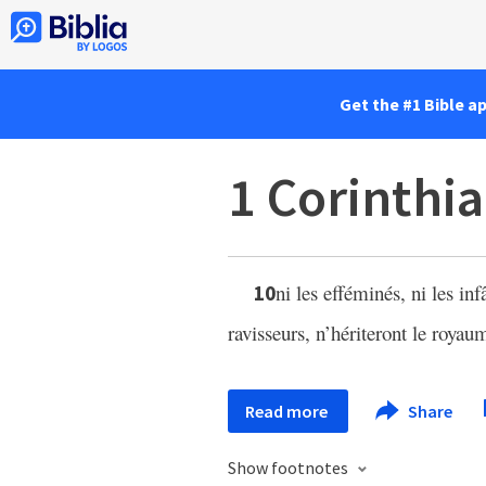
Get the #1 Bible a
1 Corinthia
ni les efféminés, ni les inf
10
ravisseurs, n’hériteront le roya
Read more
Share
Show footnotes