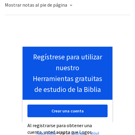
Mostrar notas al pie de página
Regístrese para utilizar
nuestro
Herramientas gratuitas
de estudio de la Biblia
Crear una cuenta
Al registrarse para obtener una
cuenta, usted acepta que Logos
About Biblia
•
Ver en
Estándar
|
Móvil