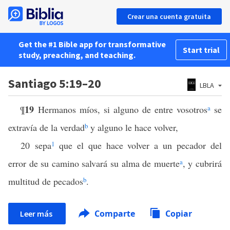
Crear una cuenta gratuita
Get the #1 Bible app for transformative
Start trial
study, preaching, and teaching.
Santiago 5:19–20
LBLA
19
¶
Hermanos míos, si alguno de entre vosotros
a
se
extravía de la verdad
b
y alguno le hace volver,
20 sepa
1
que el que hace volver a un pecador del
error de su camino salvará su alma de muerte
a
, y cubrirá
multitud de pecados
b
.
Comparte
Copiar
Leer más