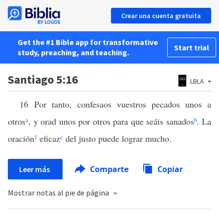
Crear una cuenta gratuita
Get the #1 Bible app for transformative
Start trial
study, preaching, and teaching.
Santiago 5:16
LBLA
16 Por tanto, confesaos vuestros pecados unos a
otros
a
, y orad unos por otros para que seáis sanados
b
. La
oración
1
eficaz
c
del justo puede lograr mucho.
Comparte
Copiar
Leer más
Mostrar notas al pie de página