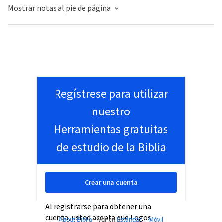
Mostrar notas al pie de página
Regístrese para utilizar
nuestro
Herramientas gratuitas
de estudio de la Biblia
Crear una cuenta
Al registrarse para obtener una
cuenta, usted acepta que Logos
About Biblia
•
Ver en
Estándar
|
Móvil