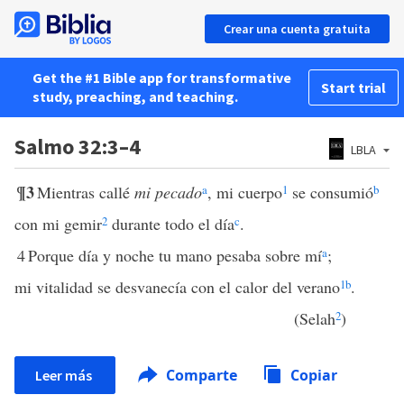
Crear una cuenta gratuita
Get the #1 Bible app for transformative
Start trial
study, preaching, and teaching.
Salmo 32:3–4
LBLA
¶3
Mientras callé
mi pecado
a
, mi cuerpo
1
se consumió
b
con mi gemir
2
durante todo el día
c
.
4
Porque día y noche tu mano pesaba sobre mí
a
;
mi vitalidad se desvanecía con el calor del verano
1
b
.
(Selah
2
)
Comparte
Copiar
Leer más