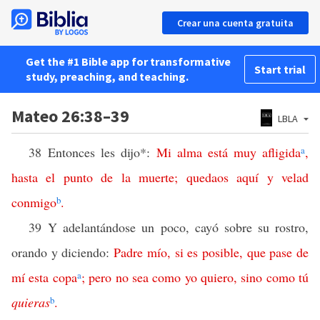
Crear una cuenta gratuita
Get the #1 Bible app for transformative
Start trial
study, preaching, and teaching.
Mateo 26:38–39
LBLA
38 Entonces les dijo*:
Mi
alma
está
muy
afligida
a
,
hasta
el
punto
de
la
muerte
;
quedaos
aquí
y
velad
conmigo
b
.
39 Y adelantándose un poco, cayó sobre su rostro,
orando y diciendo:
Padre
mío
,
si
es
posible
,
que
pase
de
mí
esta
copa
a
;
pero
no
sea
como
yo
quiero
,
sino
como
tú
quieras
b
.