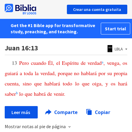
Crear una cuenta gratuita
Get the #1 Bible app for transformative
Start trial
study, preaching, and teaching.
Juan 16:13
LBLA
13
Pero
cuando
Él
,
el
Espíritu
de
verdad
a
,
venga
,
os
guiará
a
toda
la
verdad
,
porque
no
hablará
por
su
propia
cuenta
,
sino
que
hablará
todo
lo
que
oiga
,
y
os
hará
saber
b
lo
que
habrá
de
venir
.
Comparte
Copiar
Leer más
Mostrar notas al pie de página