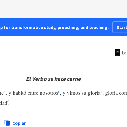
pp for transformative study, preaching, and teaching.
Start
La
El Verbo se hace carne
ne
, y habitó entre nosotros
, y vimos su gloria
, gloria co
b
c
d
rdad
.
f
Copiar