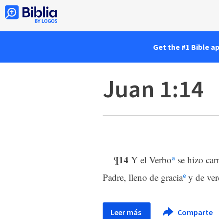
Get the #1 Bible a
Juan 1:14
14
¶
Y el Verbo
se hizo car
a
Padre, lleno de gracia
y de ve
e
Leer más
Comparte