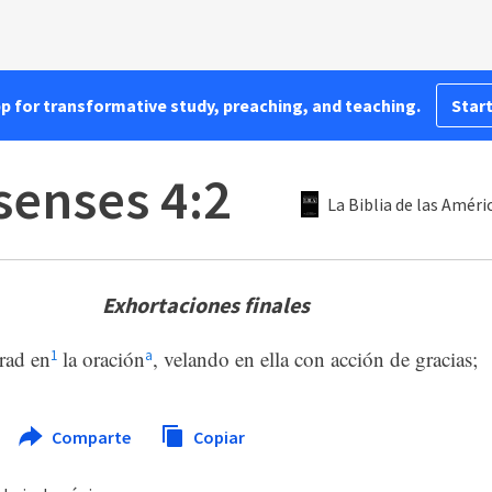
pp for transformative study, preaching, and teaching.
Start
senses 4:2
La Biblia de las Améri
Exhortaciones finales
rad en
la oración
, velando en ella con acción de gracias;
1
a
Comparte
Copiar