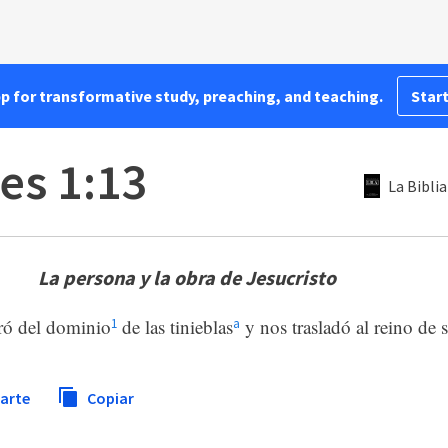
pp for transformative study, preaching, and teaching.
Start
es 1:13
La Biblia
La persona y la obra de Jesucristo
ró del dominio
de las tinieblas
y nos trasladó al reino de
1
a
arte
Copiar