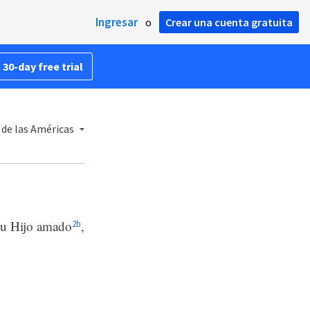
Ingresar
o
Crear una cuenta gratuita
 30-day free trial
 de las Américas
 su Hijo amado
,
2
b