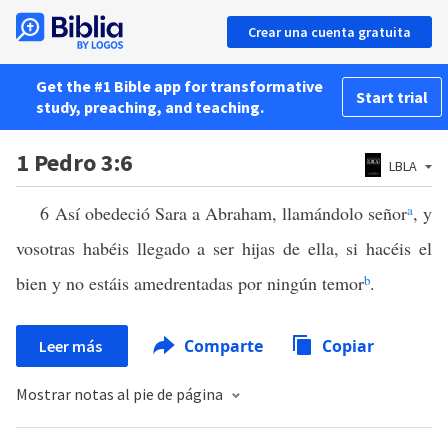
Crear una cuenta gratuita
Get the #1 Bible app for transformative
Start trial
study, preaching, and teaching.
1 Pedro 3:6
LBLA
6 Así obedeció Sara a Abraham, llamándolo señor
a
, y
vosotras habéis llegado a ser hijas de ella, si hacéis el
bien y no estáis amedrentadas por ningún temor
b
.
Comparte
Copiar
Leer más
Mostrar notas al pie de página