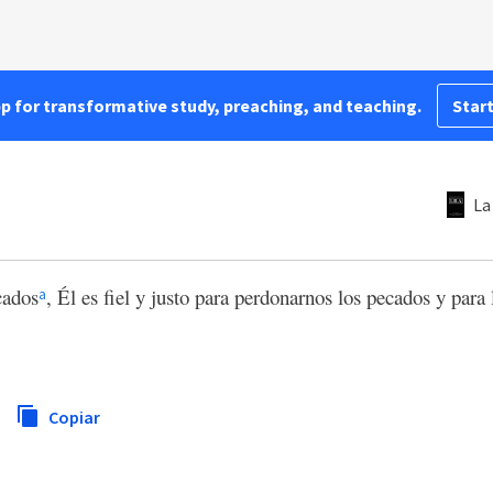
pp for transformative study, preaching, and teaching.
Start
La
cados
, Él es fiel y justo para perdonarnos los pecados y para
a
Copiar