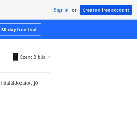
Sign in
or
Create a free account
 30-day free trial
Szent Biblia
italáldozatot, jó