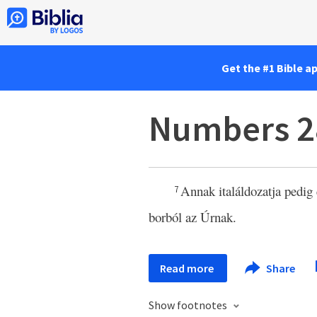
Get the #1 Bible a
Numbers 2
Annak italáldozatja pedig
7
borból az Úrnak.
Read more
Share
Show footnotes